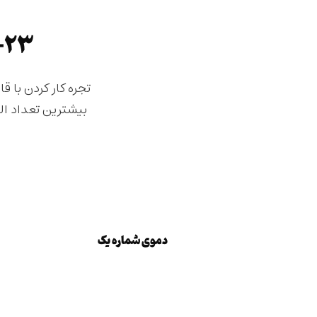
۲۳+ دموی حرفه ای با المان های بی نظیر
تجره کار کردن با 
بیشترین تعداد ال
دموی شماره یک
دموی شماره یک