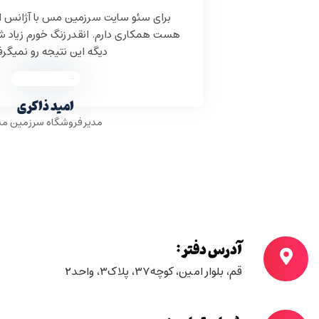
“
برای سئو سایت سرزمین مس با آژانس ایان نزدیک به ۱سال
هست همکاری دارم. انقدر زنگ خورم زیاد شده که مطمئنم جای
دیگه این نتیجه رو نمیگرفتم.
امید ذاکری
مدیر فروشگاه سرزمین مس
آدرس دفتر:
قم، بلوار امین، کوچه۳۷، پلاک۳، واحد۲