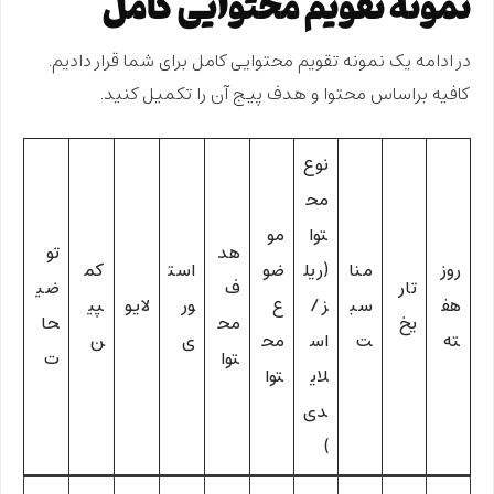
نمونه تقویم محتوایی کامل
در ادامه یک نمونه تقویم محتوایی کامل برای شما قرار دادیم.
کافیه براساس محتوا و هدف پیج آن را تکمیل کنید.
نوع
مح
توا
مو
هد
تو
روز
منا
(ریل
ضو
است
کم
تار
ف
ضی
هف
سب
ز /
ع
ور
لایو
پی
یخ
مح
حا
ته
ت
اس
مح
ی
ن
توا
ت
لای
توا
دی
)