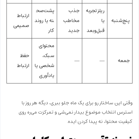
ریلز تجربه
جذب
پشت‌صح
ارتباط
پنج‌شنبه
یا
مخاطب
نه یا روند
صمیمی
قبل‌و‌بعد
جدید
کار
محتوای
سبک،
حفظ
جمعه
—
—
شخصی یا
ارتباط
یادآوری
وقتی این ساختار رو برای یک ماه جلو ببری، دیگه هر روز با
استرس انتخاب موضوع بیدار نمی‌شی و تمرکزت می‌ره روی
کیفیت محتوا
، نه
پیدا کردن ایده
.