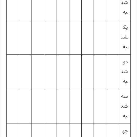
شن
به
یک
شن
به
دو
شن
به
سه‌
شن
به
چه