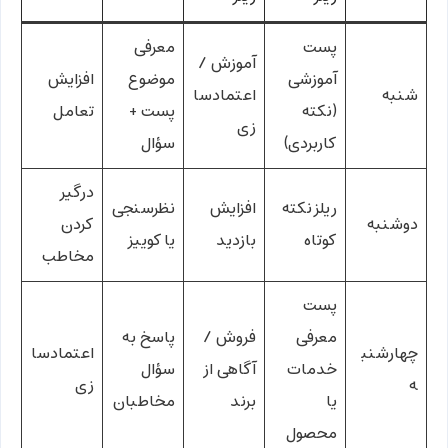
پست
معرفی
آموزش /
آموزشی
موضوع
افزایش
شنبه
اعتمادسا
(نکته
پست +
تعامل
زی
کاربردی)
سؤال
درگیر
ریلز نکته
افزایش
نظرسنجی
دوشنبه
کردن
کوتاه
بازدید
یا کوییز
مخاطب
پست
معرفی
فروش /
پاسخ به
چهارشنب
اعتمادسا
خدمات
آگاهی از
سؤال
ه
زی
یا
برند
مخاطبان
محصول