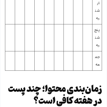
ار
شن
به
پنج‌
شن
به
جم
عه
زمان‌بندی محتوا؛ چند پست
در هفته کافی است؟